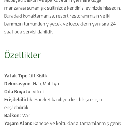
Mobilyalı balkon ve spa küvetinin yanı sıra doğa
manzarası sunan şık süitinizde kendinizi evinizde hissedin.
Buradaki konaklamanıza, resort restoranımızın ve iki
barımızın tümünden yiyecek ve içeceklerin yanı sıra 24
saat oda servisi dahildir.
Özellikler
Yatak Tipi:
Çift Kişilik
Dekorasyon:
Halı, Mobilya
Oda Boyutu:
40mt
Erişilebilirlik:
Hareket kabiliyeti kısıtlı kişiler için
erişilebilirlik
Balkon:
Var
Yaşam Alanı:
Kanepe ve koltuklarla tamamlanmış geniş