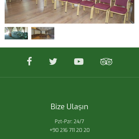
facebook
twitter
youtube
tripadv
Bize Ulaşın
Pzt-Pzr: 24/7
+90 216 711 20 20